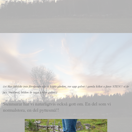
((vi blev faktiskt inte förvånade när vi köpte gården, rev upp golvet i gamla köket o fann STEN!! vi är
ju i Småland, bilden är taget under golvet))
Stenmurar har vi naturligtvis också gott om. En del som vi
normalstora, en del pyttesmå!!