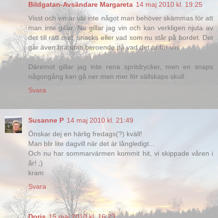
Bildgatan-Avsändare Margareta
14 maj 2010 kl. 19:25
Visst och vin är väl inte något man behöver skämmas för att
man inte gillar. Nu gillar jag vin och kan verkligen njuta av
det till rätt mat, snacks eller vad som nu står på bordet. Det
går även bra utan beroende på vad det är för vin.
Däremot gillar jag inte rena spritdrycker, men en snaps
någongång kan gå ner men mer för sällskaps skull.
Svara
Susanne P
14 maj 2010 kl. 21:49
Önskar dej en härlig fredags(?) kväll!
Man blir lite dagvill när det är långledigt...
Och nu har sommarvärmen kommit hit, vi skippade våren i
år! ;)
kram
Svara
Doris
15 maj 2010 kl. 16:23