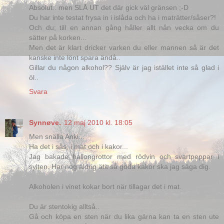
Absolut.. men SLÅ UT det där gick väl gränsen ;-D
Du har inte testat frysa in i islåda och ha i maträtter/såser?!
Och du; till en annan gång håller allt nån vecka om du
sätter på korken...
Men det är klart dricker varken du eller mannen så är det
kanske inte lönt spara ändå..
Gillar du någon alkohol?? Själv är jag istället inte så glad i
öl..
Svara
Synnøve.
12 maj 2010 kl. 18:05
Men snälla Anki...
Ha det i sås, i mat och i kakor...
Jag bakade hallongrottor med rödvin och svartpeppar i
sylten. Har nog aldrig ätit så goda kakor ska jag säga dig.
Alkoholen i vinet kokar bort när tillagar det i mat.
Du är stentokig alltså..
Gå och köpa en sten när du lika gärna kan ta en sten ute