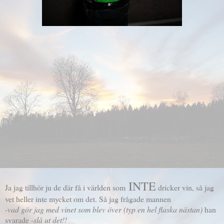
INTE
Ja jag tillhör ju de där få i världen som
dricker vin, så jag
vet heller inte mycket om det. Så jag frågade mannen
-vad gör jag med vinet som blev över (typ en hel flaska nästan)
han
svarade
-slå ut det!!