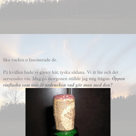
lika vackra o fascinerade de.
På kvällen hade vi gäster här, tyska sådana. Vi åt lite och det
serverades vin. Idag på morgonen ställde jag mig frågan.
Öppen
vinflaska som inte är urdrucken vad gör man med den?