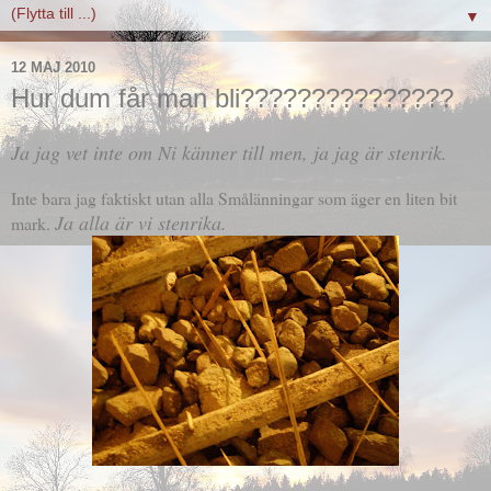
▼
12 MAJ 2010
Hur dum får man bli???????????????
Ja jag vet inte om Ni känner till men, ja jag är stenrik.
Inte bara jag faktiskt utan alla Smålänningar som äger en liten bit
Ja alla är vi stenrika.
mark.