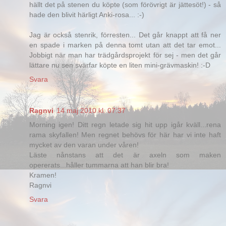
hällt det på stenen du köpte (som förövrigt är jättesöt!) - så
hade den blivit härligt Anki-rosa... :-)
Jag är också stenrik, förresten... Det går knappt att få ner
en spade i marken på denna tomt utan att det tar emot...
Jobbigt när man har trädgårdsprojekt för sej - men det går
lättare nu sen svärfar köpte en liten mini-grävmaskin! :-D
Svara
Ragnvi
14 maj 2010 kl. 07:37
Morning igen! Ditt regn letade sig hit upp igår kväll...rena
rama skyfallen! Men regnet behövs för här har vi inte haft
mycket av den varan under våren!
Läste nånstans att det är axeln som maken
opererats...håller tummarna att han blir bra!
Kramen!
Ragnvi
Svara