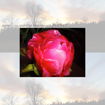
pioner
mmm…en underbar blomma och