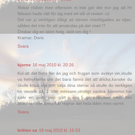
Älskar rödvin men eftersom ni inte gör det tror jag att Hr
Nilsson hade rätt för sig med att slå ut resten ;o).
Det var ju verkligen dåligt att stenen missfägades av oljan,
såldes det inte för att användas på det viset !?
Önskar dig en skön helg, sköt om dig !
Kramar, Doris
Svara
bjorne
16 maj 2010 kl. 20:26
Kul att det finns fler än jag och frugan som avskyr vin,skulle
va helnykterist om det bara fanns det att dricka,kanske du
skulle köpa olja och sälja dina stenar så skulle du verkligen
bli stenrik på 2 sätt minsann,otroligt vackra blommor,har
själv en pion som gått i arv 5 generationer men den
blommar inte ännu,här regnar det hela tiden men varmt.
Svara
britten sa
18 maj 2010 kl. 15:53