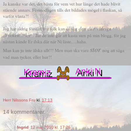
Ja kanske var det, det bästa för vem vet hur länge det hade blivit
stående annars. Förmodligen tills det bildades mögel i flaskan, så
varför vänta?!
älska den där vidriga
Jag har aldrig förstått hur folk kan
drycken
...*ler*. Tur de inte går att kasta sten på min blogg, för jag
nästan kände Er ilska där när Ni läste.....haha.
stor
Man kan ju inte älska allt!!! Men man ska vara
nog att säga
vad man tycker, eller hur?!
Herr Nilssons Fru
kl.
17:13
14 kommentarer:
Ingrid
12 maj 2010 kl. 17:26