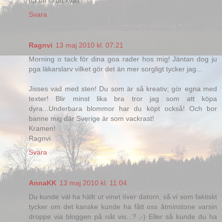
ha en skön kväll
Svara
Ragnvi
13 maj 2010 kl. 07:21
Morning o tack för dina goa rader hos mig! Jäntan dog ju
pga läkarslarv vilket gör det än mer sorgligt tycker jag...
Jisses vad med sten! Du som är så kreativ; gör egna med
texter! Blir minst lika bra tror jag som att köpa
dyra...Underbara blommor har du köpt också! Och bor
banne mig där Sverige är som vackrast!
Kramen!
Ragnvi
Svara
AnnaKK
13 maj 2010 kl. 11:04
Du kunde väl ha hällt ut vinet över datorn, så vi som faktiskt
tycker om det kanske kunde ha fått oss åtminstone varsin
droppe via bloggen på nåt vis...? ;-) Eller så kunde du ha