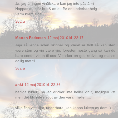
Ja, jag är ingen vinälskare kan jag inte påstå =)
Hoppas du mår bra & att du får en underbar helg.
Varm kram Tina
Svara
Morten Pedersen
12 maj 2010 kl. 22:17
Jaja så lenge solen skinner og været er flott så kan sten
være sten og vin være vin. foresten neste gang så kan du
bare sende vinen til oss. Vi elsker en god rødvin og masse
deilig mat til.
Svara
anki
12 maj 2010 kl. 22:36
härliga bilder,, nä jag dricker inte heller vin :) möjligen vitt
men det blir inte något av den varan heller.....
vilka fina vita liljor, underbara, kan känna lukten av dom :)