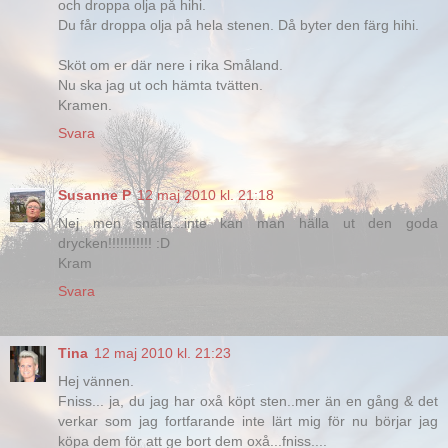
och droppa olja på hihi.
Du får droppa olja på hela stenen. Då byter den färg hihi.
Sköt om er där nere i rika Småland.
Nu ska jag ut och hämta tvätten.
Kramen.
Svara
Susanne P
12 maj 2010 kl. 21:18
Nej men snälla...inte kan man hälla ut den goda
drycken!!!!!!!!!!! :D
Kram
Svara
Tina
12 maj 2010 kl. 21:23
Hej vännen.
Fniss... ja, du jag har oxå köpt sten..mer än en gång & det
verkar som jag fortfarande inte lärt mig för nu börjar jag
köpa dem för att ge bort dem oxå...fniss....