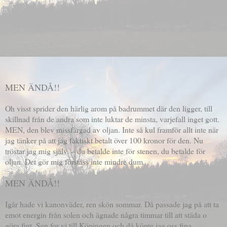
MEN ÄNDÅ!!
Oh visst sprider den härlig arom på badrummet där den ligger, till
skillnad från de andra som inte luktar de minsta, varjefall inget gott.
MEN, den blev missfärgad av oljan. Inte så kul framför allt inte när
jag tänker på att jag faktiskt betalt över 100 kronor för den. Nu
tröstar jag mig själv. – du betalde inte för stenen, du betalde för
oljan. Det gör mig förståss inte mindre dum.
MEN ÄNDÅ!!
Igår hade vi kanonväder, ren skön sommar. Då passade jag på att ta
emot energin från solen och ägnade några timmar till att städa o
göra fint. Sen for vi till Köpingen och då köpte jag oss fina