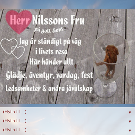
▼
▼
▼